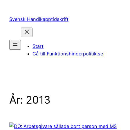
Hoppa
till
Svensk Handikapptidskrift
innehåll
Start
Gå till Funktionshinderpolitik.se
År:
2013