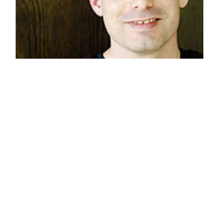
Minglandets kraft
LEDARE: Man ska aldrig underskatta minglandets
positiva effekt på påverkansarbetet, skriver
Ramus Isaksson.
9 december, 2013