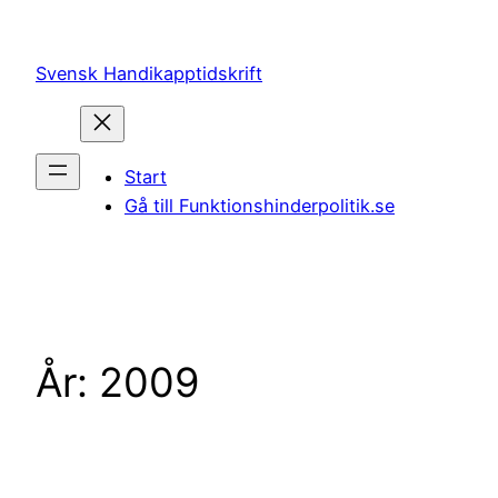
Hoppa
till
Svensk Handikapptidskrift
innehåll
Start
Gå till Funktionshinderpolitik.se
År:
2009